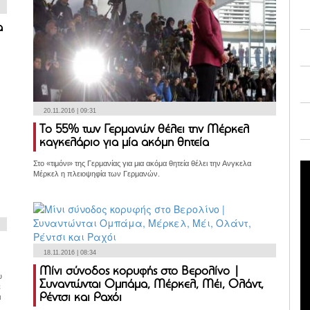
α
20.11.2016 | 09:31
Το 55% των Γερμανών θέλει την Μέρκελ
καγκελάριο για μία ακόμη θητεία
Στο «τιμόνι» της Γερμανίας για μια ακόμα θητεία θέλει την Ανγκελα
Μέρκελ η πλειοψηφία των Γερμανών.
18.11.2016 | 08:34
Μίνι σύνοδος κορυφής στο Βερολίνο |
υ
Συναντώνται Ομπάμα, Μέρκελ, Μέι, Ολάντ,
ε
Ρέντσι και Ραχόι
ι