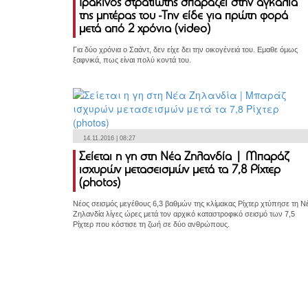
Ιρακινός στρατιώτης σπαράζει στην αγκαλιά
της μητέρας του -Την είδε για πρώτη φορά
μετά από 2 χρόνια (video)
Για δύο χρόνια ο Σαάντ, δεν είχε δει την οικογένειά του. Εμαθε όμως
ξαφνικά, πως είναι πολύ κοντά του.
14.11.2016 | 08:27
Σείεται η γη στη Νέα Ζηλανδία | Μπαράζ
ισχυρών μετασεισμών μετά τα 7,8 Ρίχτερ
(photos)
Νέος σεισμός μεγέθους 6,3 βαθμών της κλίμακας Ρίχτερ χτύπησε τη Ν
Ζηλανδία λίγες ώρες μετά τον αρχικό καταστροφικό σεισμό των 7,5
Ρίχτερ που κόστισε τη ζωή σε δύο ανθρώπους.