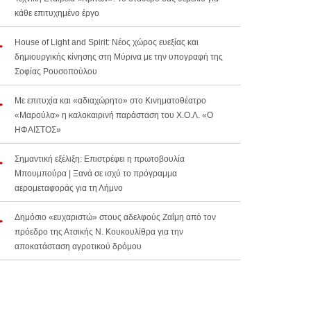
κάθε επιτυχημένο έργο
House of Light and Spirit: Νέος χώρος ευεξίας και
δημιουργικής κίνησης στη Μύρινα με την υπογραφή της
Σοφίας Ρουσοπούλου
Με επιτυχία και «αδιαχώρητο» στο Κινηματοθέατρο
«Μαρούλα» η καλοκαιρινή παράσταση του Χ.Ο.Λ. «Ο
ΗΦΑΙΣΤΟΣ»
Σημαντική εξέλιξη: Επιστρέφει η πρωτοβουλία
Μπουμπούρα | Ξανά σε ισχύ το πρόγραμμα
αερομεταφοράς για τη Λήμνο
Δημόσιο «ευχαριστώ» στους αδελφούς Ζαΐμη από τον
πρόεδρο της Ατσικής Ν. Κουκουλίθρα για την
αποκατάσταση αγροτικού δρόμου