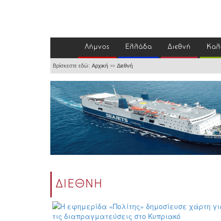
Λήμνος
Ελλάδα
Διεθνή
Καλ
Βρίσκεστε εδώ:
Αρχική
Διεθνή
>>
ΔΙΕΘΝΗ