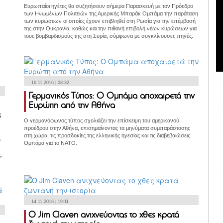
Ευρωπαίοι ηγέτες θα συζητήσουν σήμερα Παρασκευή με τον Πρόεδρο
των Ηνωμένων Πολιτειών της Αμερικής Μπαράκ Ομπάμα την παράταση
των κυρώσεων οι οποίες έχουν επιβληθεί στη Ρωσία για την επέμβασή
της στην Ουκρανία, καθώς και την πιθανή επιβολή νέων κυρώσεων για
τους βομβαρδισμούς της στη Συρία, σύμφωνα με συγκλίνουσες πηγές.
16.11.2016 | 08:32
Γερμανικός Τύπος: Ο Ομπάμα αποχαιρετά την
Ευρώπη από την Αθήνα
ς
Ο γερμανόφωνος τύπος σχολιάζει την επίσκεψη του αμερικανού
προέδρου στην Αθήνα, επισημαίνοντας τα μηνύματα συμπαράστασης
στη χώρα, τις προσδοκίες της ελληνικής ηγεσίας και τις διαβεβαιώσεις
ό
Ομπάμα για το ΝΑΤΟ.
ς.
14.11.2016 | 19:11
Ο Jim Claven ανιχνεύοντας το χθες κρατά