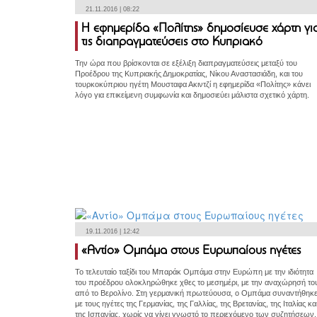
21.11.2016 | 08:22
Η εφημερίδα «Πολίτης» δημοσίευσε χάρτη γι
τις διαπραγματεύσεις στο Κυπριακό
Την ώρα που βρίσκονται σε εξέλιξη διαπραγματεύσεις μεταξύ του
Προέδρου της Κυπριακής Δημοκρατίας, Νίκου Αναστασιάδη, και του
τουρκοκύπριου ηγέτη Μουσταφα Ακιντζί η εφημερίδα «Πολίτης» κάνει
λόγο για επικείμενη συμφωνία και δημοσιεύει μάλιστα σχετικό χάρτη.
19.11.2016 | 12:42
«Αντίο» Ομπάμα στους Ευρωπαίους ηγέτες
Το τελευταίο ταξίδι του Μπαράκ Ομπάμα στην Ευρώπη με την ιδιότητα
του προέδρου ολοκληρώθηκε χθες το μεσημέρι, με την αναχώρησή το
από το Βερολίνο. Στη γερμανική πρωτεύουσα, ο Ομπάμα συναντήθηκ
με τους ηγέτες της Γερμανίας, της Γαλλίας, της Βρετανίας, της Ιταλίας κα
της Ισπανίας, χωρίς να γίνει γνωστό το περιεχόμενο των συζητήσεων.