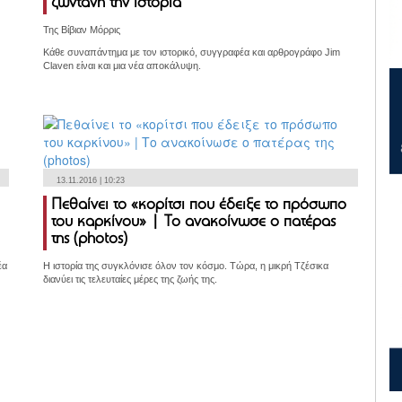
ζωντανή την ιστορία
Της Βίβιαν Μόρρις
Κάθε συναπάντημα με τον ιστορικό, συγγραφέα και αρθρογράφο Jim
Claven είναι και μια νέα αποκάλυψη.
13.11.2016 | 10:23
Πεθαίνει το «κορίτσι που έδειξε το πρόσωπο
του καρκίνου» | Το ανακοίνωσε ο πατέρας
της (photos)
έα
Η ιστορία της συγκλόνισε όλον τον κόσμο. Τώρα, η μικρή Τζέσικα
διανύει τις τελευταίες μέρες της ζωής της.