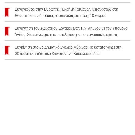
Συναγερμός στην Ευρώπη: «Έκρηξη» χιλιάδων μεταναστών στη
Θέουτα -Στους δρόμους ο ισπανικός στρατός, 18 νεκροί
Συνάντηση του Σωματείου Εργαζομένων Γ.Ν. Λήμνου με τον Υπουργό
Υγείας: Στο επίκεντρο η υποστελέχωση και οι εργασιακές σχέσεις
Συγκίνηση στο 3ο Δημοτικό Σχολείο Μύρινας: Το ύστατο χαίρε στη
30χρονη εκπαιδευτικό Κωνσταντίνα Κουρκουραΐδου