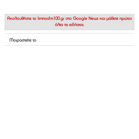
Ακολουθήστε το
limnosfm100.gr στο Google News
και μάθετε πρώτοι
όλες τις ειδήσεις.
Μοιραστείτε το