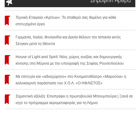
Δημοφιλή Άρθρα
Τεχνική Εταιρεία «Κρίτων»: Το σταθερό σας θεμέλιο για κάθε
επιτυχημένο έργο
Γερμανία, Ιταλία, Φινλανδία και Δανία θέλουν την Ισπανία εκτός
Σένγκεν μετά τη Θέουτα
House of Light and Spirit: Νέος χώρος ευεξίας και δημιουργικής
κίνησης στη Μύρινα με την υπογραφή της Σοφίας Ρουσοπούλου
Με επιτυχία και «αδιαχώρητο» στο Κινηματοθέατρο «Μαρούλα» η
καλοκαιρινή παράσταση του Χ.Ο.Λ. «Ο ΗΦΑΙΣΤΟΣ»
Σημαντική εξέλιξη: Επιστρέφει η πρωτοβουλία Μπουμπούρα | Ξανά σε
ισχύ το πρόγραμμα αερομεταφοράς για τη Λήμνο