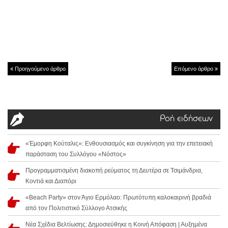
Προηγούμενο άρθρο
Επόμενο άρθρο
Ροή ειδήσεων
«Έμορφη Κούταλις»: Ενθουσιασμός και συγκίνηση για την επετειακή
παράσταση του Συλλόγου «Νόστος»
Προγραμματισμένη διακοπή ρεύματος τη Δευτέρα σε Τσιμάνδρια,
Κοντιά και Διαπόρι
«Beach Party» στον Άγιο Ερμόλαο: Πρωτότυπη καλοκαιρινή βραδιά
από τον Πολιτιστικό Σύλλογο Ατσικής
Νέα Σχέδια Βελτίωσης: Δημοσιεύθηκε η Κοινή Απόφαση | Αυξημένα