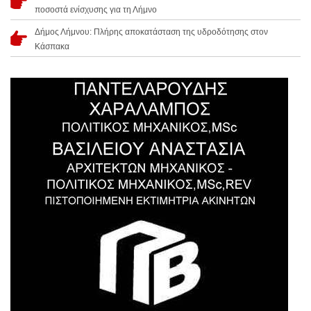
ποσοστά ενίσχυσης για τη Λήμνο
Δήμος Λήμνου: Πλήρης αποκατάσταση της υδροδότησης στον
Κάσπακα