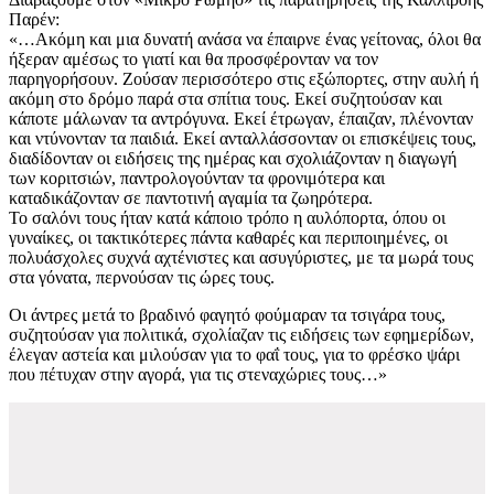
Παρέν:
«…Ακόμη και μια δυνατή ανάσα να έπαιρνε ένας γείτονας, όλοι θα
ήξεραν αμέσως το γιατί και θα προσφέρονταν να τον
παρηγορήσουν. Ζούσαν περισσότερο στις εξώπορτες, στην αυλή ή
ακόμη στο δρόμο παρά στα σπίτια τους. Εκεί συζητούσαν και
κάποτε μάλωναν τα αντρόγυνα. Εκεί έτρωγαν, έπαιζαν, πλένονταν
και ντύνονταν τα παιδιά. Εκεί ανταλλάσσονταν οι επισκέψεις τους,
διαδίδονταν οι ειδήσεις της ημέρας και σχολιάζονταν η διαγωγή
των κοριτσιών, παντρολογούνταν τα φρονιμότερα και
καταδικάζονταν σε παντοτινή αγαμία τα ζωηρότερα.
Το σαλόνι τους ήταν κατά κάποιο τρόπο η αυλόπορτα, όπου οι
γυναίκες, οι τακτικότερες πάντα καθαρές και περιποιημένες, οι
πολυάσχολες συχνά αχτένιστες και ασυγύριστες, με τα μωρά τους
στα γόνατα, περνούσαν τις ώρες τους.
Οι άντρες μετά το βραδινό φαγητό φούμαραν τα τσιγάρα τους,
συζητούσαν για πολιτικά, σχολίαζαν τις ειδήσεις των εφημερίδων,
έλεγαν αστεία και μιλούσαν για το φαΐ τους, για το φρέσκο ψάρι
που πέτυχαν στην αγορά, για τις στεναχώριες τους…»