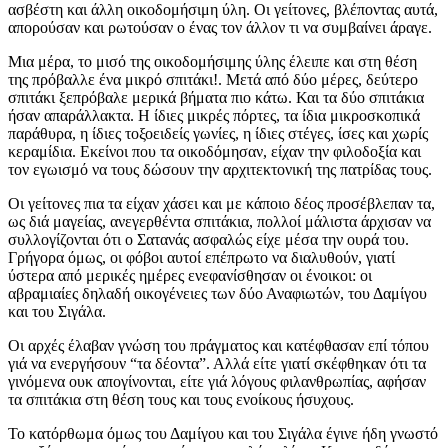
ασβέστη και άλλη οικοδομήσιμη ύλη. Οι γείτονες, βλέποντας αυτά,
απορούσαν και ρωτούσαν ο ένας τον άλλον τι να συμβαίνει άραγε.
Μια μέρα, το μισό της οικοδομήσιμης ύλης έλειπε και στη θέση
της πρόβαλλε ένα μικρό σπιτάκι!. Μετά από δύο μέρες, δεύτερο
σπιτάκι ξεπρόβαλε μερικά βήματα πιο κάτω. Και τα δύο σπιτάκια
ήσαν απαράλλακτα. Η ίδιες μικρές πόρτες, τα ίδια μικροσκοπικά
παράθυρα, η ίδιες τοξοειδείς γωνίες, η ίδιες στέγες, ίσες και χωρίς
κεραμίδια. Εκείνοι που τα οικοδόμησαν, είχαν την φιλοδοξία και
τον εγωισμό να τους δώσουν την αρχιτεκτονική της πατρίδας τους.
Οι γείτονες πια τα είχαν χάσει και με κάποιο δέος προσέβλεπαν τα,
ως διά μαγείας, ανεγερθέντα σπιτάκια, πολλοί μάλιστα άρχισαν να
συλλογίζονται ότι ο Σατανάς ασφαλώς είχε μέσα την ουρά του.
Γρήγορα όμως, οι φόβοι αυτοί επέπρωτο να διαλυθούν, γιατί
ύστερα από μερικές ημέρες ενεφανίσθησαν οι ένοικοι: οι
αβραμιαίες δηλαδή οικογένειες των δύο Αναφιωτών, του Δαμίγου
και του Σιγάλα.
Οι αρχές έλαβαν γνώση του πράγματος και κατέφθασαν επί τόπου
γιά να ενεργήσουν “τα δέοντα”. Αλλά είτε γιατί σκέφθηκαν ότι τα
γινόμενα ουκ απογίνονται, είτε γιά λόγους φιλανθρωπίας, αφήσαν
τα σπιτάκια στη θέση τους και τους ενοίκους ήσυχους.
Το κατόρθωμα όμως του Δαμίγου και του Σιγάλα έγινε ήδη γνωστό