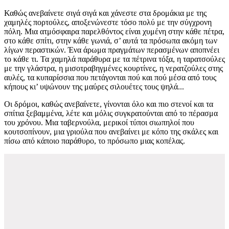
Καθώς ανεβαίνετε σιγά σιγά και χάνεστε στα δρομάκια με της
χαμηλές πορτούλες, αποξενώνεστε τόσο πολύ με την σύγχρονη
πόλη. Μια ατμόσφαιρα παρελθόντος είναι χυμένη στην κάθε πέτρα,
στο κάθε σπίτι, στην κάθε γωνιά, σ’ αυτά τα πρόσωπα ακόμη των
λίγων περαστικών. Ένα άρωμα πραγμάτων περασμένων αποπνέει
το κάθε τι. Τα χαμηλά παράθυρα με τα πέτρινα τόξα, η ταρατσούλες
με την γλάστρα, η μισοτραβηγμένες κουρτίνες, η νερατζούλες στης
αυλές, τα κυπαρίσσια που πετάγονται πού και πού μέσα από τους
κήπους κι’ υψώνουν της μαύρες σιλουέτες τους ψηλά...
Οι δρόμοι, καθώς ανεβαίνετε, γίνονται όλο και πιο στενοί και τα
σπίτια ξεβαμμένα, λέτε και μόλις συγκρατούνται από το πέρασμα
του χρόνου. Μια ταβερνούλα, μερικοί τύποι σιωπηλοί που
κουτσοπίνουν, μια γριούλα που ανεβαίνει με κόπο της σκάλες και
πίσω από κάποιο παράθυρο, το πρόσωπο μιας κοπέλας.