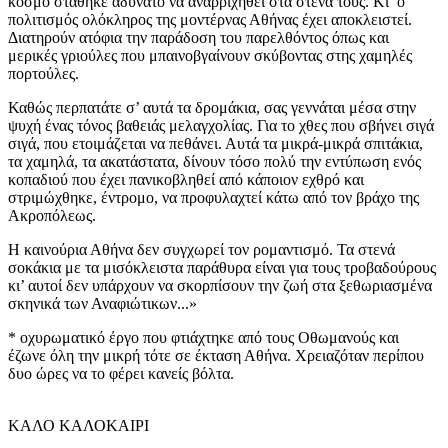
κόσμο στάθηκε αδύνατο να αναρριχηθεί στα στενά τους. Κι’ ο
πολιτισμός ολόκληρος της μοντέρνας Αθήνας έχει αποκλειστεί.
Διατηρούν ατόφια την παράδοση του παρελθόντος όπως και
μερικές γριούλες που μπαινοβγαίνουν σκύβοντας στης χαμηλές
πορτούλες.
Καθώς περπατάτε σ’ αυτά τα δρομάκια, σας γεννάται μέσα στην
ψυχή ένας τόνος βαθειάς μελαγχολίας. Για το χθες που σβήνει σιγά
σιγά, που ετοιμάζεται να πεθάνει. Αυτά τα μικρά-μικρά σπιτάκια,
τα χαμηλά, τα ακατάστατα, δίνουν τόσο πολύ την εντύπωση ενός
κοπαδιού που έχει πανικοβληθεί από κάποιον εχθρό και
στριμώχθηκε, έντρομο, να προφυλαχτεί κάτω από τον βράχο της
Ακροπόλεως.
Η καινούρια Αθήνα δεν συγχωρεί τον ρομαντισμό. Τα στενά
σοκάκια με τα μισόκλειστα παράθυρα είναι για τους τροβαδούρους
κι’ αυτοί δεν υπάρχουν να σκορπίσουν την ζωή στα ξεθωριασμένα
σκηνικά των Αναφιώτικων...»
* οχυρωματικό έργο που φτιάχτηκε από τους Οθωμανούς και
έζωνε όλη την μικρή τότε σε έκταση Αθήνα. Χρειαζόταν περίπου
δυο ώρες να το φέρει κανείς βόλτα.
ΚΑΛΟ ΚΑΛΟΚΑΙΡΙ