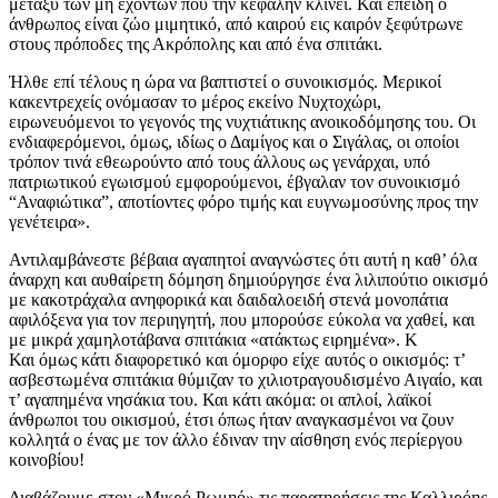
μεταξύ των μη εχόντων πού την κεφαλήν κλίνει. Και επειδή ο
άνθρωπος είναι ζώο μιμητικό, από καιρού εις καιρόν ξεφύτρωνε
στους πρόποδες της Ακρόπολης και από ένα σπιτάκι.
Ήλθε επί τέλους η ώρα να βαπτιστεί ο συνοικισμός. Μερικοί
κακεντρεχείς ονόμασαν το μέρος εκείνο Νυχτοχώρι,
ειρωνευόμενοι το γεγονός της νυχτιάτικης ανοικοδόμησης του. Οι
ενδιαφερόμενοι, όμως, ιδίως ο Δαμίγος και ο Σιγάλας, οι οποίοι
τρόπον τινά εθεωρούντο από τους άλλους ως γενάρχαι, υπό
πατριωτικού εγωισμού εμφορούμενοι, έβγαλαν τον συνοικισμό
“Αναφιώτικα”, αποτίοντες φόρο τιμής και ευγνωμοσύνης προς την
γενέτειρα».
Αντιλαμβάνεστε βέβαια αγαπητοί αναγνώστες ότι αυτή η καθ’ όλα
άναρχη και αυθαίρετη δόμηση δημιούργησε ένα λιλιπούτιο οικισμό
με κακοτράχαλα ανηφορικά και δαιδαλοειδή στενά μονοπάτια
αφιλόξενα για τον περιηγητή, που μπορούσε εύκολα να χαθεί, και
με μικρά χαμηλοτάβανα σπιτάκια «ατάκτως ειρημένα». Κ
Και όμως κάτι διαφορετικό και όμορφο είχε αυτός ο οικισμός: τ’
ασβεστωμένα σπιτάκια θύμιζαν το χιλιοτραγουδισμένο Αιγαίο, και
τ’ αγαπημένα νησάκια του. Και κάτι ακόμα: οι απλοί, λαϊκοί
άνθρωποι του οικισμού, έτσι όπως ήταν αναγκασμένοι να ζουν
κολλητά ο ένας με τον άλλο έδιναν την αίσθηση ενός περίεργου
κοινοβίου!
Διαβάζουμε στον «Μικρό Ρωμηό» τις παρατηρήσεις της Καλλιρόης