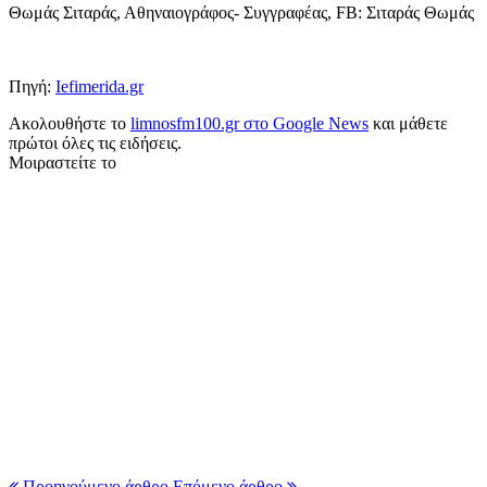
Θωμάς Σιταράς, Αθηναιογράφος- Συγγραφέας, FB: Σιταράς Θωμάς
Πηγή:
Iefimerida.gr
Ακολουθήστε το
limnosfm100.gr στο Google News
και μάθετε
πρώτοι όλες τις ειδήσεις.
Μοιραστείτε το
Προηγούμενο άρθρο
Επόμενο άρθρο