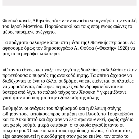
Φυσικά κανείς Αθηναίος τότε δεν διανοείτο να αγνοήσει την εντολή
του Ιερού Μαντείου. Παραδοσιακά και τους επόμενους αιώνες το
μέρος παρέμενε ανέγγιχτο.
Τα πράγματα άλλαξαν κάπου στα μέσα της Οθωνικής περιόδου. Ας
αφήσουμε όμως τον δημοσιογράφο Α. Φούφα («Θεατής» 1928) να
μας τα περιγράψει καλύτερα:
«Όταν το έθνος απετίναξε τον ζυγό της δουλείας, εκδηλώθηκε στην
πρωτεύουσα ο πυρετός της ανοικοδόμησης. Τα σπίτια άρχισαν να
διαδέχονται το ένα το άλλο, οι δρόμοι να επεκτείνεται, οι πλατείες
να χαράσσονται, διάφορες περιοχές να δενδροφυτεύονται και
ύστερα από λίγο, το παλαιό τείχος του Χασεκή * γκρεμιζότανε
γιατί ήταν πρόσκομμα στην εξάπλωση της πόλης.
Βαθμηδόν οι ανάγκες του πληθυσμού και η έλλειψη στέγης
ώθησαν τους κατοίκους προς τα μέρη του Ιλισού, το Τουρκοβούνι
και το Λυκαβηττό και άρχισαν να ξεφυτρώνουν εκεί, χωρίς σχέδιο
και χωρίς ρυθμό, μικρά σπιτάκια, σ τα οποία εγκαθίσταντο οι
πτωχότεροι. Όπως και κατά τους αρχαίους χρόνους, έτσι και τότε,
είχε απαγορευτεί η οικοδόμηση στον χώρο εκείνο, τον οποίο το