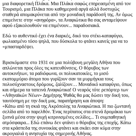
μια διαφορετική Πλάκα. Μια Πλάκα σαφώς επηρεασμένη από τον
Τουρισμό, μια Πλάκα που καθημερινά αργά αλλά δυστυχώς
σταθερά απομακρύνεται από την μοναδική παράδοσή της. Αν όμως
επιμείνετε στην «ανηφόρα», τα Αναφιώτικα θα σας ανταμείψουν
αφού εξακολουθούν να επιμένουν... παραδοσιακά.
Εδώ το αυθεντικό έχει ένα διαρκές, δικό του στέκι-καταφύγιο,
φωλιασμένο τόσο ψηλά, που δύσκολα το φτάνει κανείς για να το
«μπασταρδέψει.
Βρισκόμαστε στο 1931 σε μια πολύβουη μεγάλη Αθήνα που
απλώνεται προς όλες τις κατευθύνσεις. Ο θόρυβος των
αυτοκινήτων, τα ραδιόφωνα, οι πολυκατοικίες, το μισό
εκατομμύριο άτομα που γυρίζουν σαν τα μυρμήγκια τους
πολυσύχναστους δρόμους, ζαλίζουν… Μοναδικό καταφύγιο, όπως
και σήμερα τα ταπεινά Αναφιώτικα! Ο νεαρός τότε ρεπόρτερ των
«Αθηναϊκών Νέων» Δημήτρης Ψαθάς θα μας δώσει την δική του,
ταυτόσημη με την δική μας, παρατήρηση και άποψη:
«Κάτω από τη σκιά της Ακρόπολης τα Αναφιώτικα. Η πιο ζωντανή
σελίδα από το παρελθόν. Ένας περίπατος στα στενά δρομάκια των
ξυπνά μέσα στην ψυχή κιτρινισμένες σελίδες... Τι συμπαθητική
ατμόσφαιρα... Εδώ επάνω δεν φτάνει ο θόρυβος της εποχής. Κάτω
στα κράσπεδα της συνοικίας φτάνει και σκάει σαν κύμα στην
ακρογιαλιά η ανησυχία της σημερινής Αθήνας.