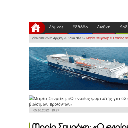
Λήμνος
Ελλάδα
Διεθνή
Καλ
Βρίσκεστε εδώ:
Αρχική
Καλά Νέα
Μαρία Σπυράκη: «Ο ενιαίος φ
>>
>>
05.10.2022 | 19:27
Μαρία Σπυράκη: «Ο ενιαίος 