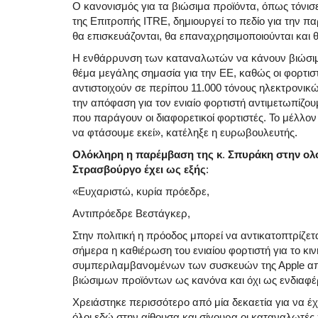
Ο κανονισμός για τα βιώσιμα προϊόντα, όπως τόνισε
της Επιτροπής ΙTRE, δημιουργεί το πεδίο για την 
θα επισκευάζονται, θα επαναχρησιμοποιούνται και
Η ενθάρρυνση των καταναλωτών να κάνουν βιώσιμες
θέμα μεγάλης σημασία για την ΕΕ, καθώς οι φορτισ
αντιστοιχούν σε περίπου 11.000 τόνους ηλεκτρον
την απόφαση για τον ενιαίο φορτιστή αντιμετωπίζο
που παράγουν οι διαφορετικοί φορτιστές. Το μέλλον 
να φτάσουμε εκεί», κατέληξε η ευρωβουλευτής.
Ολόκληρη
η
παρέμβαση
της
κ
.
Σπυράκη
στην
ολ
Στρασβούργο
έχει
ως
εξής
:
«Eυχαριστώ, κυρία πρόεδρε,
Αντιπρόεδρε Βεστάγκερ,
Στην πολιτική η πρόοδος μπορεί να αντικατοπτρίζετ
σήμερα η καθιέρωση του ενιαίου φορτιστή για το κιν
συμπεριλαμβανομένων των συσκευών της Αpple από
βιώσιμων προϊόντων ως κανόνα και όχι ως ενδιαφέρ
Χρειάστηκε περισσότερο από μία δεκαετία για να έ
όλοι εδώ στην αίθουσα και σίγουρα οι καταναλωτές 