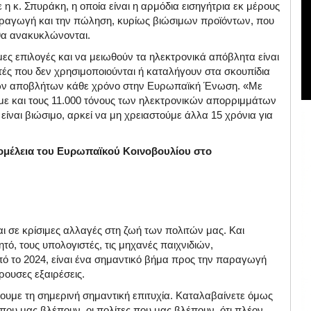
 η κ. Σπυράκη, η οποία είναι η αρμόδια εισηγήτρια εκ μέρους
παραγωγή και την πώληση, κυρίως βιώσιμων προϊόντων, που
 θα ανακυκλώνονται.
 επιλογές και να μειωθούν τα ηλεκτρονικά απόβλητα είναι
τές που δεν χρησιμοποιούνται ή καταλήγουν στα σκουπίδια
ικών αποβλήτων κάθε χρόνο στην Ευρωπαϊκή Ένωση. «Με
υμε και τους 11.000 τόνους των ηλεκτρονικών απορριμμάτων
είναι βιώσιμο, αρκεί να μη χρειαστούμε άλλα 15 χρόνια για
ομέλεια
του
Ευρωπαϊκού
Κοινοβουλίου
στο
αι σε κρίσιμες αλλαγές στη ζωή των πολιτών μας. Και
ητό, τους υπολογιστές, τις μηχανές παιχνιδιών,
 το 2024, είναι ένα σημαντικό βήμα προς την παραγωγή
ουσες εξαιρέσεις.
χουμε τη σημερινή σημαντική επιτυχία. Καταλαβαίνετε όμως
που μας βλέπουν, οι πολίτες που μας βλέπουν, ότι πλέον