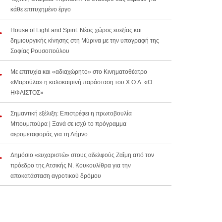
κάθε επιτυχημένο έργο
House of Light and Spirit: Νέος χώρος ευεξίας και
δημιουργικής κίνησης στη Μύρινα με την υπογραφή της
Σοφίας Ρουσοπούλου
Με επιτυχία και «αδιαχώρητο» στο Κινηματοθέατρο
«Μαρούλα» η καλοκαιρινή παράσταση του Χ.Ο.Λ. «Ο
ΗΦΑΙΣΤΟΣ»
Σημαντική εξέλιξη: Επιστρέφει η πρωτοβουλία
Μπουμπούρα | Ξανά σε ισχύ το πρόγραμμα
αερομεταφοράς για τη Λήμνο
Δημόσιο «ευχαριστώ» στους αδελφούς Ζαΐμη από τον
πρόεδρο της Ατσικής Ν. Κουκουλίθρα για την
αποκατάσταση αγροτικού δρόμου