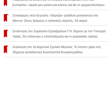
Ευστράτιο: «Δώσε μου μελέτη και κόστος και θα το χρηματοδοτήσω»
Συναγερμός στην Ευρώπη: «Έκρηξη» χιλιάδων μεταναστών στη
Θέουτα -Στους δρόμους ο ισπανικός στρατός, 18 νεκροί
Συνάντηση του Σωματείου Εργαζομένων Γ.Ν. Λήμνου με τον Υπουργό
Υγείας: Στο επίκεντρο η υποστελέχωση και οι εργασιακές σχέσεις
Συγκίνηση στο 3ο Δημοτικό Σχολείο Μύρινας: Το ύστατο χαίρε στη
30χρονη εκπαιδευτικό Κωνσταντίνα Κουρκουραΐδου