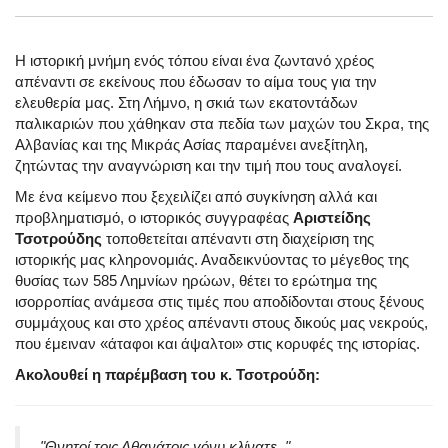
Η ιστορική μνήμη ενός τόπου είναι ένα ζωντανό χρέος
απέναντι σε εκείνους που έδωσαν το αίμα τους για την
ελευθερία μας. Στη Λήμνο, η σκιά των εκατοντάδων
παλικαριών που χάθηκαν στα πεδία των μαχών του Σκρα, της
Αλβανίας και της Μικράς Ασίας παραμένει ανεξίτηλη,
ζητώντας την αναγνώριση και την τιμή που τους αναλογεί.
Με ένα κείμενο που ξεχειλίζει από συγκίνηση αλλά και
προβληματισμό, ο ιστορικός συγγραφέας
Αριστείδης
Τσοτρούδης
τοποθετείται απέναντι στη διαχείριση της
ιστορικής μας κληρονομιάς. Αναδεικνύοντας το μέγεθος της
θυσίας των 585 Λημνίων ηρώων, θέτει το ερώτημα της
ισορροπίας ανάμεσα στις τιμές που αποδίδονται στους ξένους
συμμάχους και στο χρέος απέναντι στους δικούς μας νεκρούς,
που έμειναν «άταφοι και άψαλτοι» στις κορυφές της ιστορίας.
Ακολουθεί η παρέμβαση του κ. Τσοτρούδη:
"Θνητοί τοις Αθανάτοις γόνυ κλίνατε.."