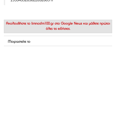
Ακολουθήστε το
limnosfm100.gr στο Google News
και μάθετε πρώτοι
όλες τις ειδήσεις.
Μοιραστείτε το