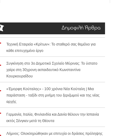
Δημοφιλή Άρθρα
Τεχνική Εταιρεία «Κρίτων»: Το σταθερό σας θεμέλιο για
κάθε επιτυχημένο έργο
Συγκίνηση στο 3ο Δημοτικό Σχολείο Μύρινας: Το ύστατο
χαίρε στη 30χρονη εκπαιδευτικό Κωνσταντίνα
Κουρκουραΐδου
«Έμορφη Κούταλης» - 100 χρόνια Νέα Κούταλη | Μια
παράσταση - ταξίδι στη μνήμη του ξεριζωμού και της νέας
αρχής
Γερμανία, Ιταλία, Φινλανδία και Δανία θέλουν την Ισπανία
εκτός Σένγκεν μετά τη Θέουτα
Λήμνος: Ολοκληρώθηκαν με επιτυχία οι δράσεις πρόληψης