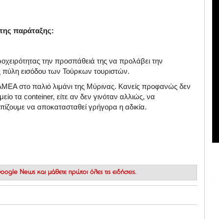
της παράταξης:
προχειρότητας την προσπάθειά της να προλάβει την
ως πύλη εισόδου των Τούρκων τουριστών.
 ΑΜΕΑ στο παλιό λιμάνι της Μύρινας. Κανείς προφανώς δεν
είο τα conteiner, είτε αν δεν γινόταν αλλιώς, να
πίζουμε να αποκατασταθεί γρήγορα η αδικία.
 Google News
και μάθετε πρώτοι όλες τις ειδήσεις.