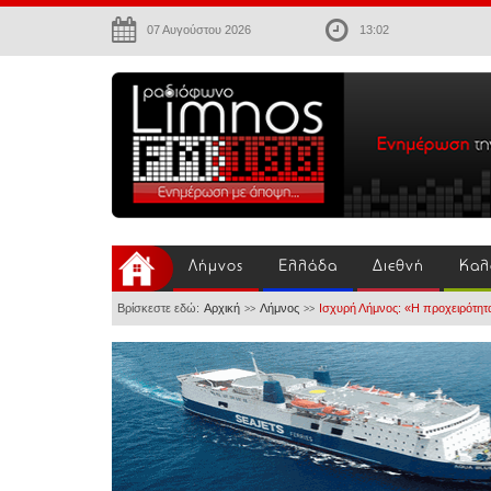
07 Αυγούστου 2026
13:02
Λήμνος
Ελλάδα
Διεθνή
Καλ
Βρίσκεστε εδώ:
Αρχική
Λήμνος
Ισχυρή Λήμνος: «Η προχειρότητα 
>>
>>