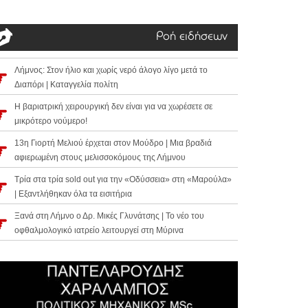
Ροή ειδήσεων
Λήμνος: Στον ήλιο και χωρίς νερό άλογο λίγο μετά το
Διαπόρι | Καταγγελία πολίτη
Η βαριατρική χειρουργική δεν είναι για να χωρέσετε σε
μικρότερο νούμερο!
13η Γιορτή Μελιού έρχεται στον Μούδρο | Μια βραδιά
αφιερωμένη στους μελισσοκόμους της Λήμνου
Τρία στα τρία sold out για την «Οδύσσεια» στη «Μαρούλα»
| Εξαντλήθηκαν όλα τα εισιτήρια
Ξανά στη Λήμνο ο Δρ. Μικές Γλυνάτσης | Το νέο του
οφθαλμολογικό ιατρείο λειτουργεί στη Μύρινα