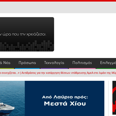
ά Νέα
Πρόσωπα
Τεχνολογία
Πολιτισμός
Επιλεγμ
συνεχίζεται...» | Αντιδράσεις για την κατάργηση θέσεων στάθμευσης ΑμεΑ στο λιμάνι της Μύ