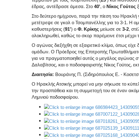
έδρας, αντέδρασε άμεσα. Στο
40'
, ο
Νίκος Γούτος
ξ
Στο δεύτερο ημίχρονο, παρά την πίεση του Ηρακλή 
μετέτρεψε σε γκολ ο Τσομπανέλλης για το 3-1. Η ομά
καθυστερήσεις (
91'
) ο
Φ. Κρίκης
μείωσε σε
3-2
, στ
ολοκληρωθεί, καθώς το σκορ παρέμεινε έτσι μέχρι τ
Ο αγώνας διεξήχθη σε εξαιρετικό κλίμα, όπως είχε 
ομάδων. Ο Πρόεδρος της Επιτροπής Πρωταθλήματο
για να πραγματοποιηθεί αυτός ο μεγάλος αγώνας σ
Δαλαβίτσος, και ο ποδοσφαιριστής Νίκος Γούτος, ε
Διαιτησία:
Βουράνης Π. (Σιδηρόπουλος Ε. - Κοσετσί
Ο Ηρακλής Ατσικής μπορεί να μην σήκωσε το κύπελ
την προσπάθεια και τη συμμετοχή του σε έναν ακόμ
Λημνιού ποδοσφαίρου.