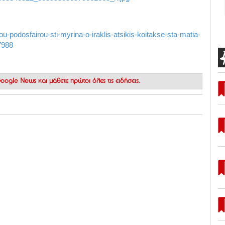
ou-podosfairou-sti-myrina-o-iraklis-atsikis-koitakse-sta-matia-
7988
 Google News
και μάθετε πρώτοι όλες τις ειδήσεις.