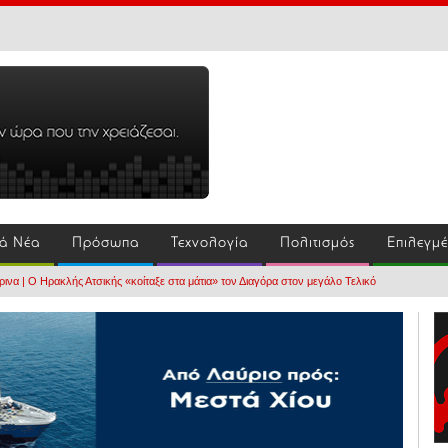
ά Νέα
Πρόσωπα
Τεχνολογία
Πολιτισμός
Επιλεγμ
ινα | Ο Ηρακλής Ατσικής «κοίταξε στα μάτια» τον Διαγόρα στον μεγάλο Τελικό