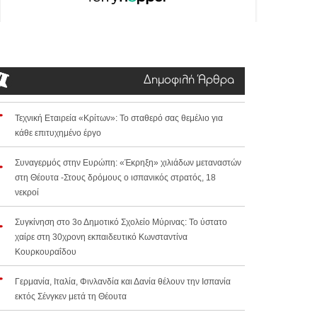
Δημοφιλή Άρθρα
Τεχνική Εταιρεία «Κρίτων»: Το σταθερό σας θεμέλιο για
κάθε επιτυχημένο έργο
Συναγερμός στην Ευρώπη: «Έκρηξη» χιλιάδων μεταναστών
στη Θέουτα -Στους δρόμους ο ισπανικός στρατός, 18
νεκροί
Συγκίνηση στο 3ο Δημοτικό Σχολείο Μύρινας: Το ύστατο
χαίρε στη 30χρονη εκπαιδευτικό Κωνσταντίνα
Κουρκουραΐδου
Γερμανία, Ιταλία, Φινλανδία και Δανία θέλουν την Ισπανία
εκτός Σένγκεν μετά τη Θέουτα