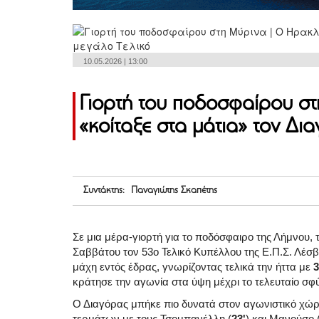
10.05.2026 | 13:00
Γιορτή του ποδοσφαίρου σ
«κοίταξε στα μάτια» τον Δι
Συντάκτης: Παναγιώτης Σκαπέτης
Σε μια μέρα-γιορτή για το ποδόσφαιρο της Λήμνου, 
Σαββάτου τον 53ο Τελικό Κυπέλλου της Ε.Π.Σ. Λέσ
μάχη εντός έδρας, γνωρίζοντας τελικά την ήττα με
3
κράτησε την αγωνία στα ύψη μέχρι το τελευταίο σφ
Ο Διαγόρας μπήκε πιο δυνατά στον αγωνιστικό χώρ
τερμάτων με τους Τσομπανέλλη (
23'
) και Μανούσο 