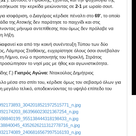
εσήκωσε την κερκίδα μειώνοντας σε
2-1
με ωραίο σουτ.
για ισοφάριση, ο Διαγόρας κέρδισε πέναλτι στο
69'
, το οποίο
δα της Ατσικής δεν παράτησε το παιχνίδι και στις
έλνοντας μήνυμα αντεπίθεσης που όμως δεν πρόλαβε να
η λήξη.
διαφανεί και από την κοινή συνέντευξη Τύπου των δύο
ς, Λάμπρος Σταθάκης, ευχαρίστησε όλους όσοι συνέβαλαν
τη Λήμνο, ενώ ο προπονητής του Ηρακλή, Στράτος
κπροσώπησαν το νησί μας με ήθος και αγωνιστικότητα.
δης Γ.)
Γιατρός Αγώνα:
Ντακούλας Δημήτριος
λο μέσα στο σπίτι του, κέρδισε όμως τον σεβασμό όλων για
η μεγάλο τελικό, αποδεικνύοντας το υψηλό επίπεδο του