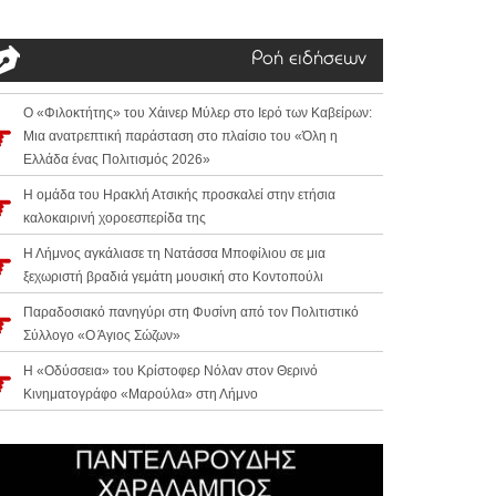
Ροή ειδήσεων
Ο «Φιλοκτήτης» του Χάινερ Μύλερ στο Ιερό των Καβείρων:
Μια ανατρεπτική παράσταση στο πλαίσιο του «Όλη η
Ελλάδα ένας Πολιτισμός 2026»
Η ομάδα του Ηρακλή Ατσικής προσκαλεί στην ετήσια
καλοκαιρινή χοροεσπερίδα της
Η Λήμνος αγκάλιασε τη Νατάσσα Μποφίλιου σε μια
ξεχωριστή βραδιά γεμάτη μουσική στο Κοντοπούλι
Παραδοσιακό πανηγύρι στη Φυσίνη από τον Πολιτιστικό
Σύλλογο «Ο Άγιος Σώζων»
Η «Οδύσσεια» του Κρίστοφερ Νόλαν στον Θερινό
Κινηματογράφο «Μαρούλα» στη Λήμνο