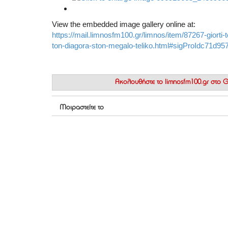
View the embedded image gallery online at:
https://mail.limnosfm100.gr/limnos/item/87267-giorti-t
ton-diagora-ston-megalo-teliko.html#sigProIdc71d95
Ακολουθήστε το
limnosfm100.gr στο
Μοιραστείτε το