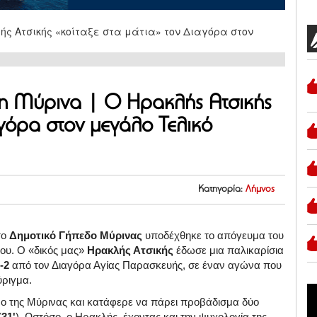
τη Μύρινα | Ο Ηρακλής Ατσικής
αγόρα στον μεγάλο Τελικό
Κατηγορία:
Λήμνος
το
Δημοτικό Γήπεδο Μύρινας
υποδέχθηκε το απόγευμα του
βου. Ο «δικός μας»
Ηρακλής Ατσικής
έδωσε μια παλικαρίσια
-2
από τον Διαγόρα Αγίας Παρασκευής, σε έναν αγώνα που
ύριγμα.
ο της Μύρινας και κατάφερε να πάρει προβάδισμα δύο
(
31'
). Ωστόσο, ο Ηρακλής, έχοντας και την ψυχολογία της