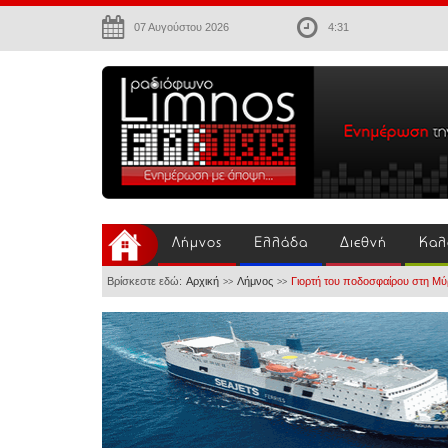
07 Αυγούστου 2026
4:31
Λήμνος
Ελλάδα
Διεθνή
Καλ
Βρίσκεστε εδώ:
Αρχική
Λήμνος
Γιορτή του ποδοσφαίρου στη Μύρ
>>
>>